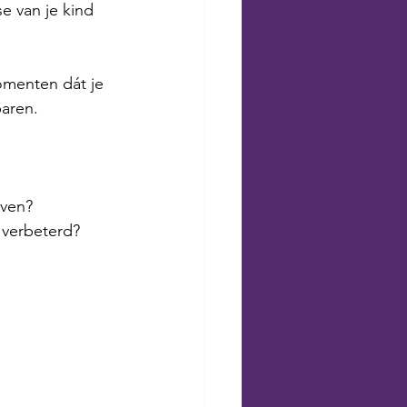
e van je kind 
omenten dát je 
aren. 
even?
 verbeterd?