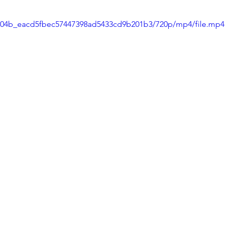
69f04b_eacd5fbec57447398ad5433cd9b201b3/720p/mp4/file.mp4