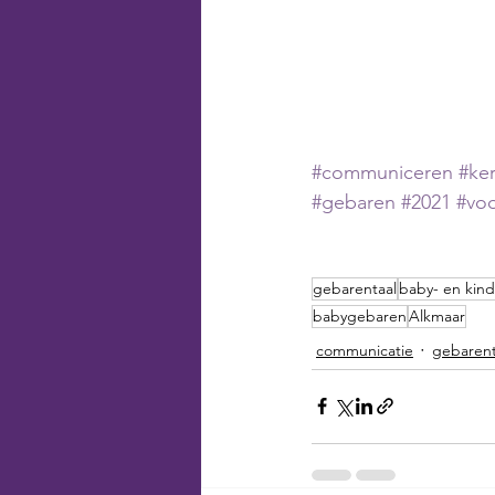
#communiceren
#ker
#gebaren
#2021
#vo
gebarentaal
baby- en kin
babygebaren
Alkmaar
communicatie
gebarent