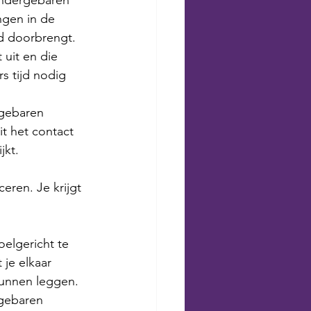
indergebaren 
ngen in de 
d doorbrengt. 
uit en die 
s tijd nodig 
gebaren 
it het contact 
jkt. 
eren. Je krijgt 
elgericht te 
je elkaar 
kunnen leggen. 
 gebaren 